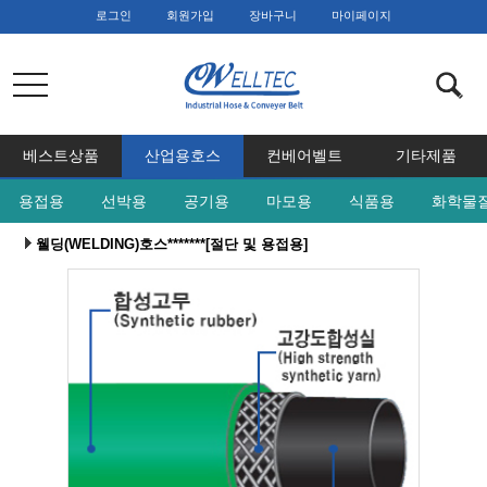
로그인
회원가입
장바구니
마이페이지
navigation
베스트상품
산업용호스
컨베어벨트
기타제품
용접용
선박용
공기용
마모용
식품용
화학물
웰딩(WELDING)호스*******[절단 및 용접용]